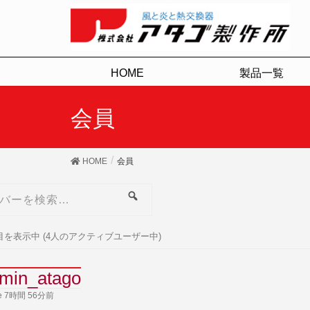
HOME
製品一覧
会員
HOME
会員
検
索
4人目を表示中 (4人のアクティブユーザー中)
min_atago
ve 7時間 56分前