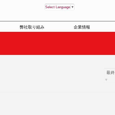
Select Language
▼
弊社取り組み
企業情報
並
び
順: